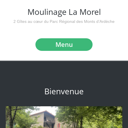
Moulinage La Morel
2 Gîtes au cœur du Parc Régional des Monts d’Ardèche
Menu
Bienvenue