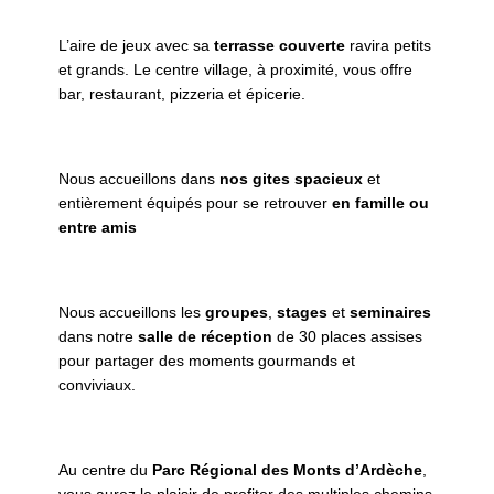
L’aire de jeux avec sa
terrasse couverte
ravira petits
et grands. Le centre village, à proximité, vous offre
bar, restaurant, pizzeria et épicerie.
Nous accueillons dans
nos gites spacieux
et
entièrement équipés pour se retrouver
en famille ou
entre amis
Nous accueillons les
groupes
,
stages
et
seminaires
dans notre
salle de réception
de 30 places assises
pour partager des moments gourmands et
conviviaux.
Au centre du
Parc Régional des Monts d’Ardèche
,
vous aurez le plaisir de profiter des multiples chemins